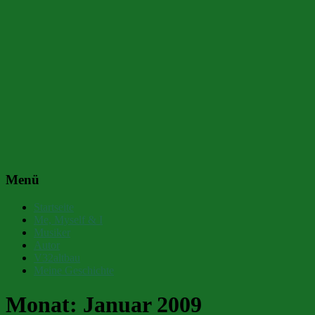
Menü
Startseite
Me, Myself & I
Musiker
Autor
V32altbau
Meine Geschichte
Monat:
Januar 2009