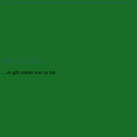
Zum
Inhalt
springen
Thorsten Lobert
…es gibt immer was zu tun